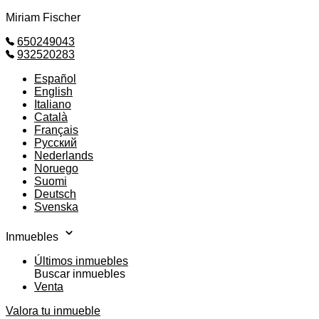
Miriam Fischer
650249043
932520283
Español
English
Italiano
Català
Français
Русский
Nederlands
Noruego
Suomi
Deutsch
Svenska
Inmuebles
Últimos inmuebles
Buscar inmuebles
Venta
Valora tu inmueble