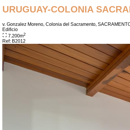
URUGUAY-COLONIA SACRAM
v. Gonzalez Moreno, Colonia del Sacramento, SACRAME
Edificio
2
7.200
m
Ref:
B2012